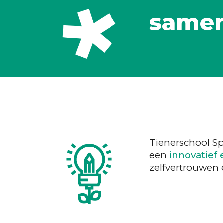
samen
Tienerschool S
een
innovatief
zelfvertrouwen e