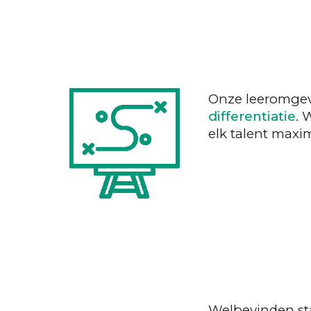
Onze leeromgev
differentiatie
. 
elk talent maxi
Welbevinden sta