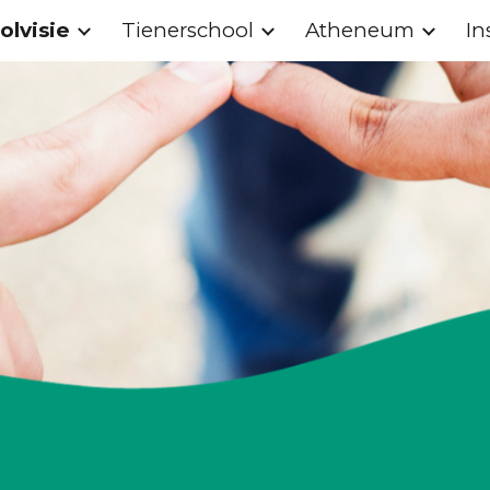
olvisie
Tienerschool
Atheneum
In
ip to main content
Skip to navigat