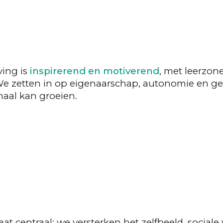
ing is
inspirerend en motiverend
, met leerzon
We zetten in op eigenaarschap, autonomie en ge
maal kan groeien.
at centraal: we versterken het zelfbeeld, social