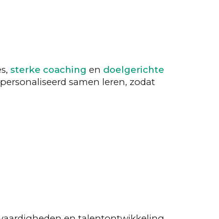
es,
sterke coaching
en
doelgerichte
personaliseerd samen leren, zodat
e vaardigheden en talentontwikkeling.