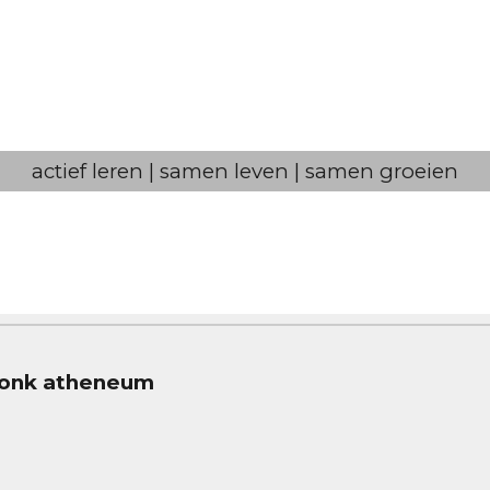
actief leren | samen leven | samen groeien
pronk atheneum