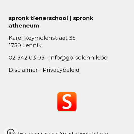
spronk tienerschool | spronk
atheneum
Karel Keymolenstraat 35
1750 Lennik
02 342 03 03 -
info@go-solennik.be
Disclaimer
-
Privacybeleid
Klik hier
door naar het Smartschoolplatform